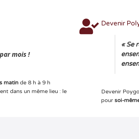
Devenir Pol
« Se r
par mois !
ensem
ensem
s matin
de 8 h à 9 h
ient dans un même lieu : le
Devenir Poygo
pour
soi-même 