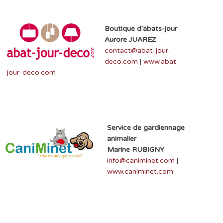
Boutique d'abats-jour
Aurore JUAREZ
contact@abat-jour-
deco.com
|
www.abat-
jour-deco.com
Service de gardiennage
animalier
Marine RUBIGNY
info@caniminet.com
|
www.caniminet.com