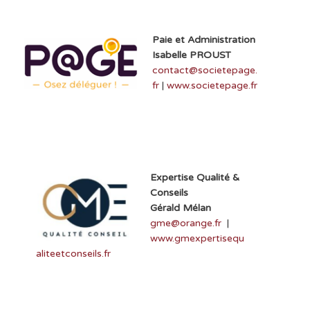
Paie et Administration
Isabelle PROUST
contact@societepage.
fr
|
www.societepage.fr
Expertise Qualité &
Conseils
Gérald Mélan
gme@orange.fr
|
www.
gmexpertisequ
aliteetconseils.fr