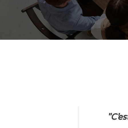
"C’es