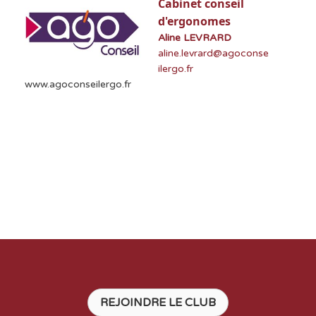
Cabinet conseil
d'ergonomes
Aline LEVRARD
aline.levrard@agoconse
ilergo.fr
www.agoconseilergo.fr
REJOINDRE LE CLUB